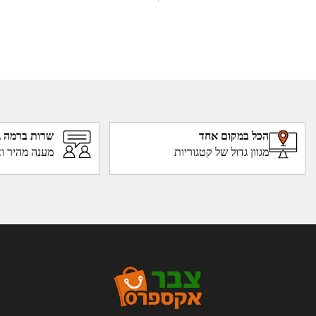
הכל במקום אחד
שרות ברמה ג
מגוון גדול של קטגוריות
מענה מהיר וא