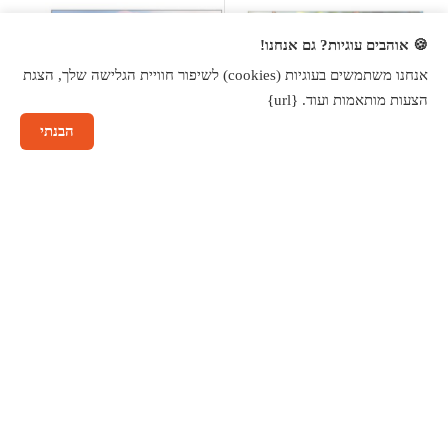
🍪 אוהבים עוגיות? גם אנחנו!
אנחנו משתמשים בעוגיות (cookies) לשיפור חוויית הגלישה שלך, הצגת
הצעות מותאמות ועוד. {url}
הבנתי
שיחה עם נציג
7%
הנחה
7%
הנחה
₪
1,626
₪
1,740
₪
2,982
₪
3,190
טלוויזיה חכמה "65 QLED 4K
טלוויזיה חכמה ''50 4K דגם TV
דגם TV A Pro 65'' (2025) מבית
A Pro 50'' L50M8-A2ME מבית
Xiaomi
Xiaomi
לפרטים ורכישה
לפרטים ורכישה