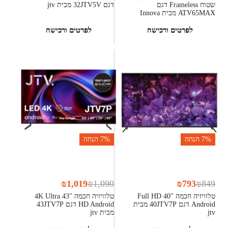
שטוח Frameless דגם
דגם 32JTV5V מבית jtv
ATV65MAX מבית Innova
לפרטים ורכישה
לפרטים ורכישה
7%
הנחה
7%
הנחה
₪
1,019
₪
1,090
₪
793
₪
849
טלוויזיה חכמה "40 Full HD
טלוויזיה חכמה "43 4K Ultra
Android דגם 40JTV7P מבית
HD Android דגם 43JTV7P
jtv
מבית jtv