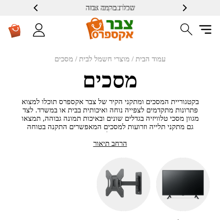
שרות ברמה גבוה
עמוד הבית
/
מוצרי חשמל לבית
/ מסכים
מסכים
בקטגוריית
המסכים
ומתקני
הקיר
של
צבר
אקספרס
תוכלו
למצוא
פתרונות
מתקדמים
לצפייה
נוחה
ואיכותית
בבית
או
במשרד.
לצד
מגוון
מסכי
טלוויזיה
בגדלים
שונים
ובאיכות
תמונה
גבוהה,
תמצאו
גם
מתקני
תלייה
וזרועות
למסכים
המאפשרים
התקנה
בטוחה
ונוחה
על
הקיר.
מתקני
קיר
למסכים
מאפשרים
הרחב תיאור
לחסוך
מקום,
לשפר
את
זווית
הצפייה
וליצור
מראה
נקי
ומודרני
בסלון
או
בחדר.
קיימים
מתקנים
צמודי
קיר,
מתקנים
עם
אפשרות
הטיה
וכן
זרועות
מתכווננות
המאפשרות
להזיז
את
המסך
ולכוון
את
זווית
הצפייה
בהתאם
לצורך.
בצבר
אקספרס
תמצאו
מגוון
מסכים
ומתקני
תלייה
איכותיים
המתאימים
למסכים
בגדלים
שונים,
כך
שתוכלו
לבחור
את
הפתרון
המתאים
ביותר
לבית,
לחדר
השינה
או
למשרד.