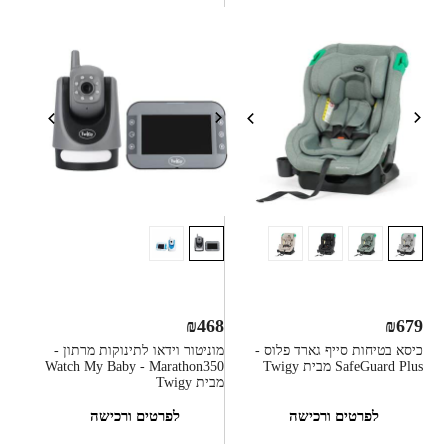
₪
468
₪
679
כיסא בטיחות סייף גארד פלוס -
מוניטור וידאו לתינוקות מרתון -
SafeGuard Plus מבית Twigy
Watch My Baby - Marathon350
מבית Twigy
לפרטים ורכישה
לפרטים ורכישה