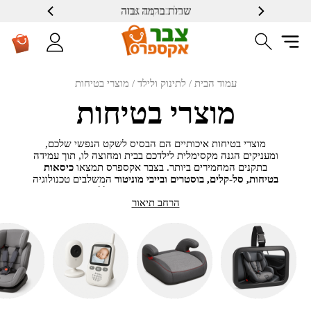
שרות ברמה גבוה
עמוד הבית
/
לתינוק ולילד
/ מוצרי בטיחות
מוצרי בטיחות
מוצרי בטיחות איכותיים הם הבסיס לשקט הנפשי שלכם,
ומעניקים הגנה מקסימלית לילדכם בבית ומחוצה לו, תוך עמידה
בתקנים המחמירים ביותר. בצבר אקספרס תמצאו
כיסאות
בטיחות, סל-קלים, בוסטרים ובייבי מוניטור
המשלבים טכנולוגיה
מתקדמת, הנדסת אנוש בטיחותית ונוחות ללא פשרות עבור
הקטנטנים. רכישת
הרחב תיאור
מוצרי בטיחות לתינוק
מהקולקציה שלנו
מבטיחה לכם מוצרים אמינים ועמידים שיחזיקו מעמד לאורך
שנים, במחירים הוגנים ועם משלוח מהיר עד הבית.