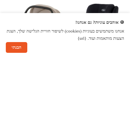
🍪 אוהבים עוגיות? גם אנחנו!
אנחנו משתמשים בעוגיות (cookies) לשיפור חוויית הגלישה שלך, הצגת
הצעות מותאמות ועוד. {url}
הבנתי
שיחה עם נציג
₪
300
₪
489
בוסטר גב טרייסי - Tracy מבית
סלקל לתינוק קולין - ™Colin
Twigy
מבית Twigy
לפרטים ורכישה
לפרטים ורכישה