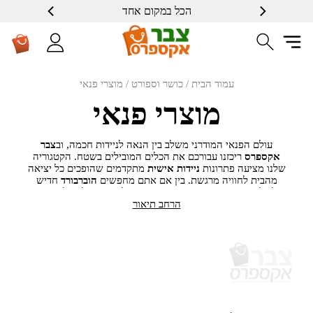
הכל במקום אחד
עמוד הבית
/
כושר וספורט
/ מוצרי פנאי
מוצרי פנאי
עולם הפנאי המודרני משלב בין הנאה לניידות חכמה, וב
צבר
אקספרס
ריכזנו עבורכם את הכלים המובילים בשטח. הקטגוריה
שלנו מציעה פתרונות
ניידות אישית
מתקדמים שהופכים כל יציאה
מהבית לחוויה מרגשת. בין אם אתם מחפשים
הוברבורד
חדיש
לבילוי אחר הצהריים או
קורקינט חשמלי
שיעזור לכם להתנייד
הרחב תיאור
בקלות ובמהירות, הגעתם למקום הנכון.
הקטגוריה כוללת
כלי רכיבה חשמליים
שנבחרו בזכות איכותם,
בטיחותם וחוויית המשתמש שהם מעניקים. אנו מציעים
מוצרי
פנאי טכנולוגיים
שמתאימים לילדים, בני נוער ומבוגרים,
ומאפשרים לכם ליהנות מחופש תנועה מלא בסטייל בלתי מתפשר.
כל
כלי רכיבה אישי
אצלנו עובר בקרת איכות כדי להבטיח לכם
נסיעה חלקה ובטוחה. בואו להתחדש ב
ציוד פנאי חשמלי
שישדרג
לכם את שעות הפנאי, עם השירות האמין והמחירים המשתלמים
של צבר אקספרס.