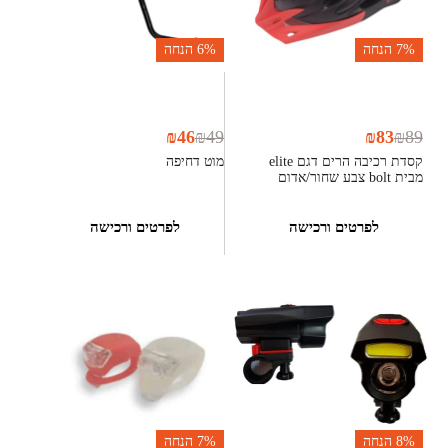
7%
הנחה
6%
הנחה
₪
46
₪
49
₪
83
₪
89
קסדת רכיבה הרים דגם elite
מוט דחיפה
מבית bolt צבע שחור/אדום
לפרטים ורכישה
לפרטים ורכישה
8%
הנחה
7%
הנחה