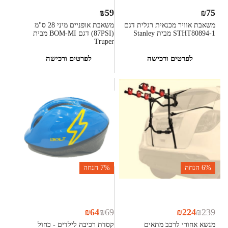
₪
59
₪
75
משאבת אוויר מכנאית רגלית דגם
משאבת אופניים מיני 28 ס"מ
STHT80894-1 מבית Stanley
(87PSI) דגם BOM-MI מבית
Truper
לפרטים ורכישה
לפרטים ורכישה
6%
הנחה
7%
הנחה
₪
64
₪
69
₪
224
₪
239
מנשא אחורי לרכב מתאים
קסדת רכיבה לילדים - כחול