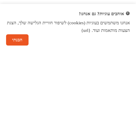
🍪 אוהבים עוגיות? גם אנחנו!
אנחנו משתמשים בעוגיות (cookies) לשיפור חוויית הגלישה שלך, הצגת
הצעות מותאמות ועוד. {url}
הבנתי
שיחה עם נציג
הכל במקום אחד
שרות ברמה ג
מגוון גדול של קטגוריות
מענה מהיר וא