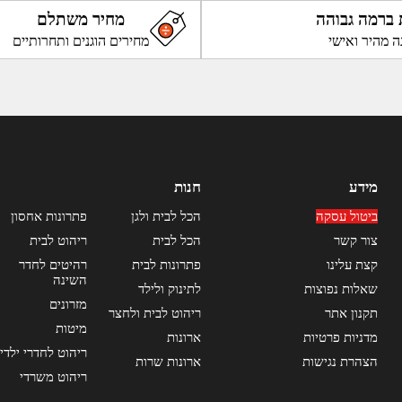
 ברמה גבוהה
מחיר משתלם
ה מהיר ואישי
מחירים הוגנים ותחרותיים
מידע
חנות
ביטול עסקה
הכל לבית ולגן
פתרונות אחסון
צור קשר
הכל לבית
ריהוט לבית
קצת עלינו
פתרונות לבית
רהיטים לחדר
השינה
שאלות נפוצות
לתינוק ולילד
מזרונים
תקנון אתר
ריהוט לבית ולחצר
מיטות
מדניות פרטיות
ארונות
ריהוט לחדרי ילדי
הצהרת נגישות
ארונות שרות
ריהוט משרדי