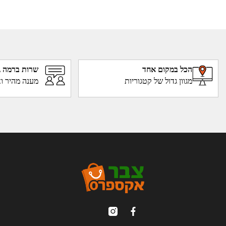
הכל במקום אחד
שרות ברמה ג
מגוון גדול של קטגוריות
מענה מהיר וא