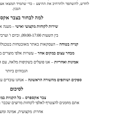
לחדש, להשתפר ולהרחיב את ההיצע – כדי שתמיד תמצאו אצלנ
הנכון.
למה לבחור בצבר אקס
שירות לקוחות מקצועי ואישי
– מענה אנו
בין השעות 09:00-17:00, וביום ו' וערבי חג 09:00-12:00
קנייה בטוחה
– העסקאות באתר מאובטחות בטכנולוגיית PCI בתקן המחמיר
מבחר עצום במקום אחד
– עשרות אלפי מוצרים מ
אמינות ואחריות
– אנו פועלים בשקיפות מלאה, עם 
הגבוהים ביותר
ספקים ושותפים מהשורה הראשונה
– אנחנו עובדים עם
לסיכום
צבר אקספרס – כל הקניות במ
אתם מוזמנים להצטרף לאלפי לקוחות מרוצים שכבר בחרו
אחרת: מקצועית, אמינה ומש