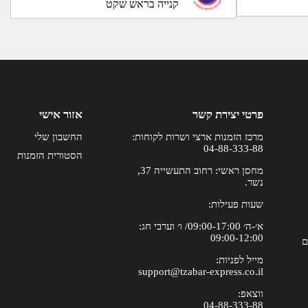
קנייה בראש שקט
פרטי יצירת קשר
אזור אישי
מרכז הזמנות ארצי ושרות לקוחות:
החשבון שלי
04-88-333-88
הסטורית הזמנות
מחסן ראשי: רחוב התעשייה 37,
נשר.
שעות פעילות:
א׳-ה׳ 09:00-17:00/ ו׳ וערבי חג:
09:00-12:00
ם
מייל לפניות:
support@tzabar-express.co.il
ווצאפ:
04-88-333-88