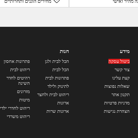
ה מהיר ואישי
מחירים הוגנים ותחרותיים
מידע
חנות
ביטול עסקה
הכל לבית ולגן
פתרונות אחסון
צור קשר
הכל לבית
ריהוט לבית
קצת עלינו
פתרונות לבית
רהיטים לחדר
השינה
שאלות נפוצות
לתינוק ולילד
מזרונים
תקנון אתר
ריהוט לבית ולחצר
מיטות
מדניות פרטיות
ארונות
ריהוט לחדרי ילדי
הצהרת נגישות
ארונות שרות
ריהוט משרדי